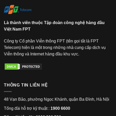
the
newest
style
within
Là thành viên thuộc Tập đoàn công nghệ hàng đầu
our
Việt Nam FPT
online
website.
https://www.vancleefarpels.to
Công ty Cổ phần Viễn thông FPT (tên gọi tắt là FPT
for
Telecom) hiện là một trong những nhà cung cấp dịch vụ
sale
Viễn thông và Internet hàng đầu khu vực.
in
usa
sunlight
while
THÔNG TIN LIÊN HỆ
the
layout
inside
48 Vạn Bảo, phường Ngọc Khánh, quận Ba Đình, Hà Nội
the
Tổng đài hỗ trợ kỹ thuật :
1900 6600
interacting