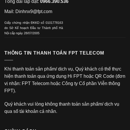
Tổng đài lắp đặt:
0966.390.536
with
your
Mail:
Dinhnx9@fpt.com
dog
Giấy chứng nhận ĐKKD số 0101778163
with
do Sở Kế hoạch Đầu tư Thành phố Hà
regards
Nội cấp ngày 28/07/2005
to
uncommon,
displaying
THÔNG TIN THANH TOÁN FPT TELECOM
the
entire
Khi thanh toán sản phẩm/ dịch vụ, Quý khách có thể thực
flow
hiện thanh toán qua ứng dụng Hi FPT hoặc QR Code (đơn
inside
vị nhận: FPT Telecom hoặc Công ty Cổ phần Viễn thông
the
FPT).
three-
dimensional
Quý khách vui lòng không thanh toán sản phẩm/ dịch vụ
layout.most
qua số tài khoản cá nhân.
of
the