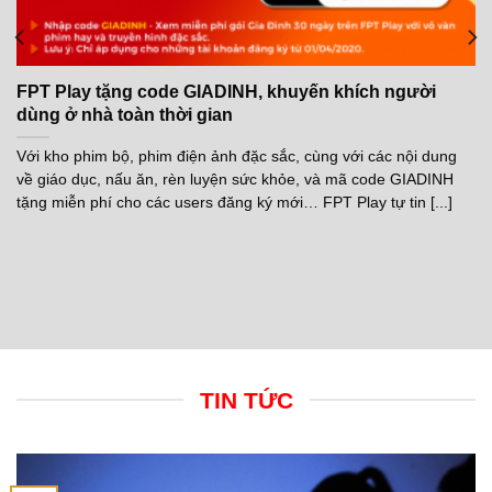
burberry
for
sale
FPT Play tặng code GIADINH, khuyến khích người
under
dùng ở nhà toàn thời gian
$59.swiss
Với kho phim bộ, phim điện ảnh đặc sắc, cùng với các nội dung
https://www.hermesreplica.to
về giáo dục, nấu ăn, rèn luyện sức khỏe, và mã code GIADINH
is
tặng miễn phí cho các users đăng ký mới… FPT Play tự tin [...]
perfect
and
elegant.
christian
louboutin
for
sale
of
TIN TỨC
men’s
wrist
watches