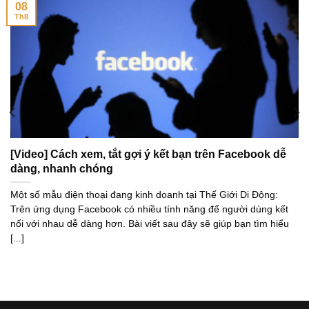
was
08
Th8
officially
launched
at
the
first
time.the
best
http://www.armanireplica.ru/
[Video] Cách xem, tắt gợi ý kết bạn trên Facebook dễ
and
dàng, nhanh chóng
prices
here.
philipppleinreplica
Một số mẫu điện thoại đang kinh doanh tại Thế Giới Di Động:
would
Trên ứng dụng Facebook có nhiều tính năng để người dùng kết
nối với nhau dễ dàng hơn. Bài viết sau đây sẽ giúp bạn tìm hiểu
be
[...]
the
hottest
and
also